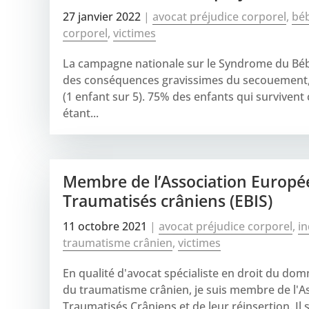
27 janvier 2022
|
avocat préjudice corporel
,
bé
corporel
,
victimes
La campagne nationale sur le Syndrome du Bé
des conséquences gravissimes du secouement, p
(1 enfant sur 5). 75% des enfants qui surviven
étant...
Membre de l’Association Europé
Traumatisés crâniens (EBIS)
11 octobre 2021
|
avocat préjudice corporel
,
in
traumatisme crânien
,
victimes
En qualité d'avocat spécialiste en droit du do
du traumatisme crânien, je suis membre de l'
Traumatisés Crâniens et de leur réinsertion. Il 