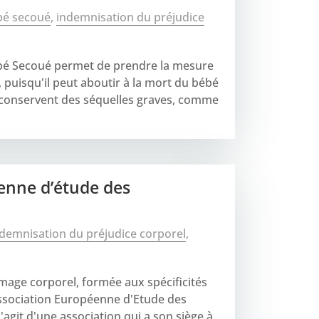
bé secoué
,
indemnisation du préjudice
bé Secoué permet de prendre la mesure
uisqu'il peut aboutir à la mort du bébé
t conservent des séquelles graves, comme
enne d’étude des
demnisation du préjudice corporel
,
mmage corporel, formée aux spécificités
Association Européenne d'Etude des
s'agit d'une association qui a son siège à