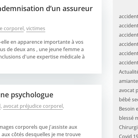
indemnisation d’un assureur
acciden
accident
e corporel
,
victimes
accident
t-elle en apparence importante à vos
accident
plus de deux ans , une jeune femme a
accident
onclusions d'une expertise médicale à
acciden
Actuali
amiante
avocat p
 une psychologue
bébé se
l
,
avocat préjudice corporel
,
Besoin 
blessé 
mages corporels que j'assiste aux
Chirurgi
 aux côtés desquelles je me trouve
Covid 1