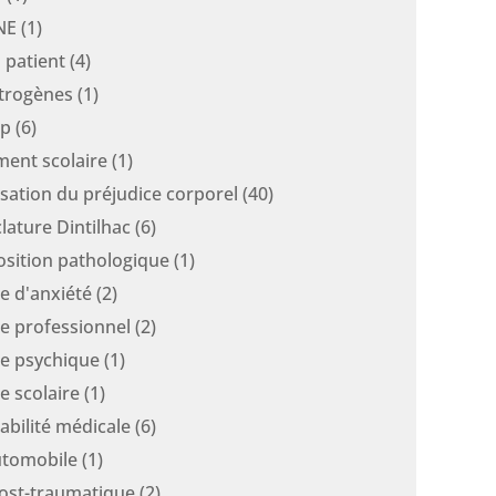
NE
(1)
 patient
(4)
atrogènes
(1)
ap
(6)
ment scolaire
(1)
sation du préjudice corporel
(40)
ature Dintilhac
(6)
osition pathologique
(1)
e d'anxiété
(2)
ce professionnel
(2)
ce psychique
(1)
e scolaire
(1)
abilité médicale
(6)
utomobile
(1)
post-traumatique
(2)