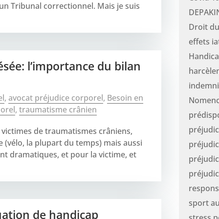
un Tribunal correctionnel. Mais je suis
DEPAKI
Droit du
effets i
Handic
ésée: l’importance du bilan
harcèle
indemni
el
,
avocat préjudice corporel
,
Besoin en
Nomencl
orel
,
traumatisme crânien
prédisp
préjudic
 victimes de traumatismes crâniens,
e (vélo, la plupart du temps) mais aussi
préjudi
nt dramatiques, et pour la victime, et
préjudi
préjudic
respons
sport a
uation de handicap
stress 