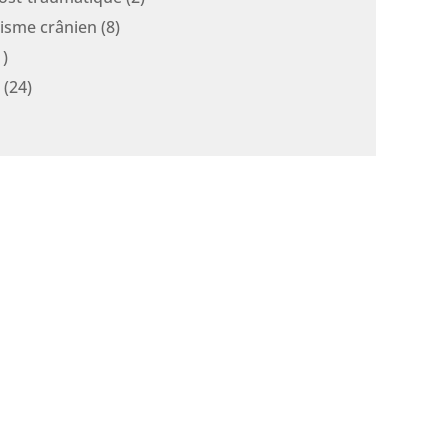
isme crânien
(8)
)
(24)