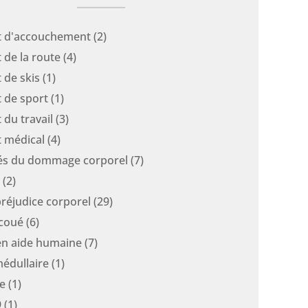
t d'accouchement
(2)
 de la route
(4)
 de skis
(1)
 de sport
(1)
 du travail
(3)
t médical
(4)
tés du dommage corporel
(7)
(2)
réjudice corporel
(29)
coué
(6)
en aide humaine
(7)
médullaire
(1)
e
(1)
9
(1)