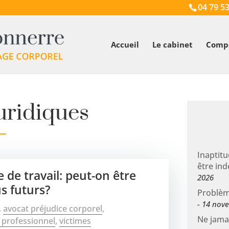
04 79 53
Accueil
Le cabinet
Comp
juridiques
Inaptitu
être ind
 de travail: peut-on être
2026
s futurs?
Problèm
14 nov
,
avocat préjudice corporel
,
Ne jamai
 professionnel
,
victimes